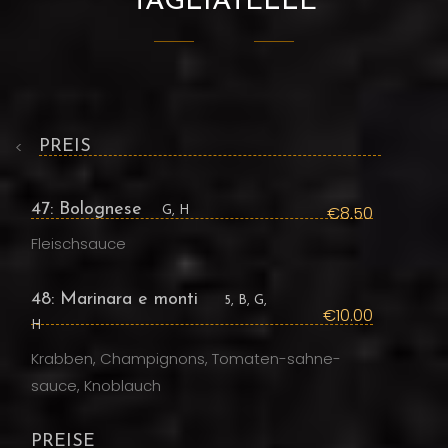
TAGLIATELLE
<
PREIS
47: Bolognese
€8.50
G, H
Fleischsauce
48: Marinara e monti
5, B, G,
€10.00
H
Krabben, Champignons, Tomaten-sahne-
sauce, Knoblauch
PREISE