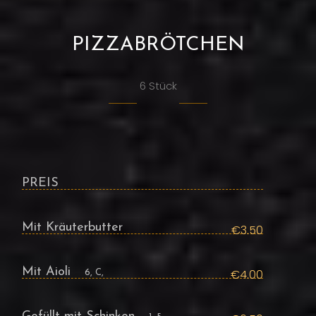
PIZZABRÖTCHEN
6 Stück
PREIS
Mit Kräuterbutter
€3.50
Mit Aioli
€4.00
6, C,