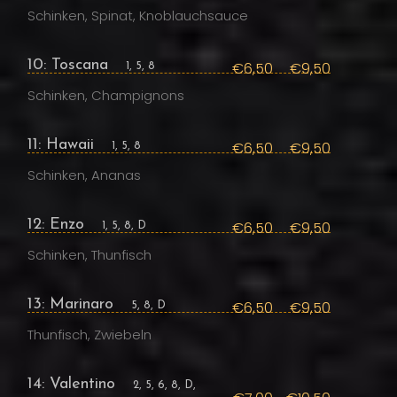
Schinken, Spinat, Knoblauchsauce
10: Toscana
€6,50
€9,50
1, 5, 8
Schinken, Champignons
11: Hawaii
€6,50
€9,50
1, 5, 8
Schinken, Ananas
12: Enzo
€6,50
€9,50
1, 5, 8, D
Schinken, Thunfisch
13: Marinaro
€6,50
€9,50
5, 8, D
Thunfisch, Zwiebeln
14: Valentino
2, 5, 6, 8, D,