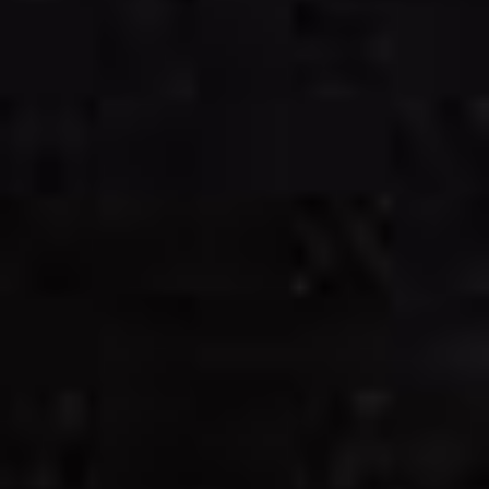
PREIS
62: Broccoli
€9.00
1, 5, G, H
Broccoli, Sahnesauce
63: Verdure
€9.00
G, H
Champignons, Broccoli, Spinat, Sahnesauce
PREISE
64: La Casa Spezial
€10.00
6, G, H