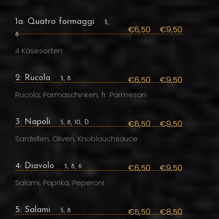
1a: Quatro formaggi
5,
€6,50
€9,50
8
4 Käsesorten
2: Rucola
€6,50
€9,50
5, 8
Rucola, Parmaschinken, fr. Parmesan
3: Napoli
€6,50
€9,50
5, 8, 10, D
Sardellen, Oliven, Knoblauchsauce
4: Diavolo
€6,50
€9,50
5, 8, 6
Salami, Paprika, Peperoni
5: Salami
€5,50
€8,50
5, 8