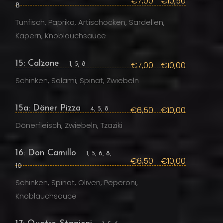
€7,00
€10,50
B
Tunfisch, Paprika, Artischocken, Sardellen,
Kapern, Knoblauchsauce
15: Calzone
€7,00
€10,00
1, 5, 8
Schinken, Salami, Spinat, Zwiebeln
15a: Döner Pizza
€6,50
€10,00
4, 5, 8
Dönerfleisch, Zwiebeln, Tzaziki
16: Don Camillo
1, 5, 6, 8,
€6,50
€10,00
10
Schinken, Spinat, Oliven, Peperoni,
Knoblauchsauce