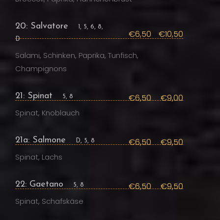
20: Salvatore
1, 5, 6, 8,
€6,50
€10,50
D
Salami, Schinken, Paprika, Tunfisch,
Champignons
21: Spinat
€6,50
€9,00
5, 8
Spinat, Knoblauch
21a: Salmone
€6,50
€9,50
D, 5, 8
Spinat, Lachs
22: Gaetano
€6,50
€9,50
5, 8
Spinat, Schafskäse