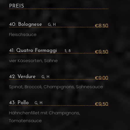
PREIS
40: Bolognese
€8.50
G, H
Fleischsauce
41: Quatro Formaggi
€9,50
5, 8
vier Käsesorten, Sahne
42: Verdure
€9.00
G, H
Spinat, Broccoli, Champignons, Sahnesauce
43: Pollo
€9,50
G, H
Hähnchenfillet mit Champignons,
Tomatensauce