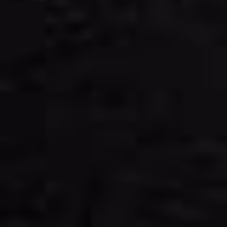
PREISE
60: Tortellini al forno
1, 5, 8, G,
€9.00
H
Schinken, Fleischsauce, Käse
61: Tris di Pasta
€9.00
G, H
3 versch, Nudelarten
ÜBERBACKENE
GEMÜSEAUFLÄUFE