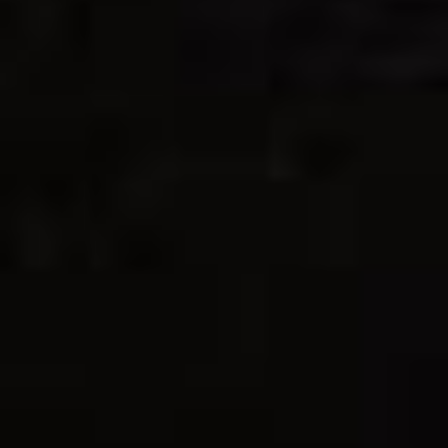
71: Cevapcici
€8.50
Mit Zwiebein, Brot, Ajvarsauce
SCHNITZEL
PREIS