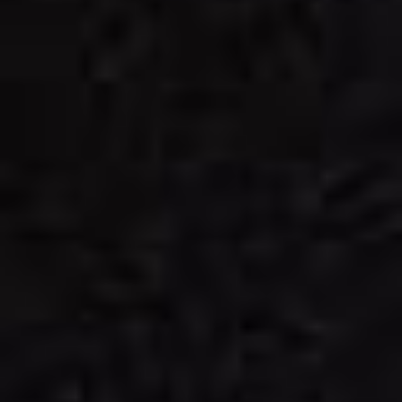
AUS DEM OFEN
Überbackenes
PREIS
58: Lasagne
€9.00
1, 5, 8, G, H
Fleischsauce, Schinken, Käse
59: Maccheroni al forno
1, 5, 8,
€9.00
G, H
Schinken, Fleischsauce