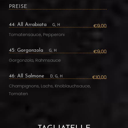
PREISE
44: All Arrabiata
€9,00
G, H
Tomatensauce, Pepperoni
45: Gorgonzola
€9,00
G, H
Gorgonzola, Rahmsauce
46: All Salmone
€10,00
D, G, H
Champignons, Lachs, Knoblauchsauce,
Tomaten