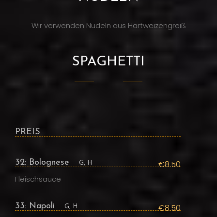
Wir verwenden Nudeln aus Hartweizengreiß
SPAGHETTI
PREIS
32: Bolognese
€8.50
G, H
Fleischsauce
33: Napoli
€8.50
G, H