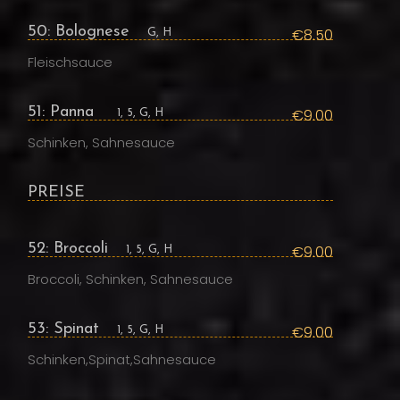
50: Bolognese
€8.50
G, H
Fleischsauce
51: Panna
€9.00
1, 5, G, H
Schinken, Sahnesauce
PREISE
52: Broccoli
€9.00
1, 5, G, H
Broccoli, Schinken, Sahnesauce
53: Spinat
€9.00
1, 5, G, H
Schinken,Spinat,Sahnesauce