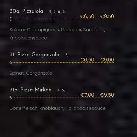
30a: Pizzaiola
2, 5, 6, 8,
€6,50
€9,50
D
Salami, Champignons, Peperoni, Sardellen,
Knoblauchsauce
31: Pizza Gorgonzola
5,
€6,50
€9,00
8
Spinat, Gorgonzola
31a: Pizza Mirkan
4, 5,
€7,00
€9,50
8
Dönerfleisch, Knoblauch, Hollandaisesauce