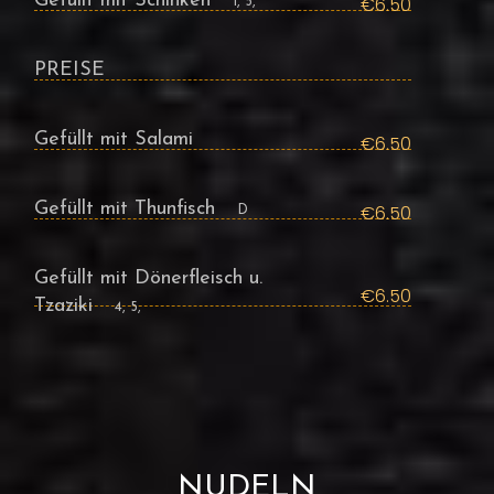
Gefüllt mit Schinken
€6.50
1, 5,
PREISE
Gefüllt mit Salami
€6.50
Gefüllt mit Thunfisch
€6.50
D
Gefüllt mit Dönerfleisch u.
€6.50
Tzaziki
4, 5,
NUDELN