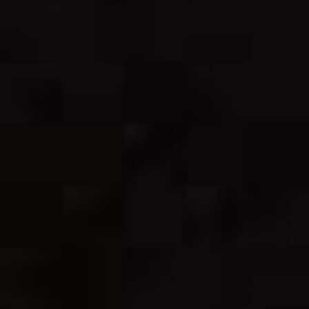
66: Bratwurst
€4.50
67: Currywurst
€4.50
5, 8, 9, 10
68: Nuggets 6 Stück - 9
€5.00
€7.00
Stück
mit Süß-Sauer Soße
PREISE
69: Currywurst mit Pommes
5, 8,
€7.00
9, 10
70: Bratwurst mit Pommes
€6.50