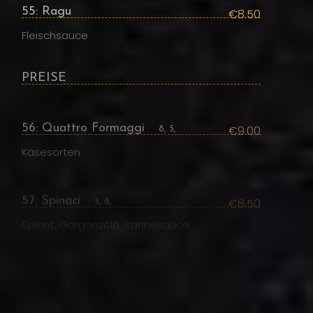
55: Ragu
€8.50
Fleischsauce
PREISE
56: Quattro Formaggi
€9.00
8, 5,
Käsesorten
57: Spinaci
€8.50
5, 8,
Spinat, Gorgonzola, Sahnesauce