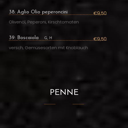
38: Aglio Olio peperoncini
€9,50
Olivenöl, Peperoni, Kirschtomaten
39: Boscaiola
€9,50
G, H
versch, Gemüsesorten mit Knoblauch
PENNE