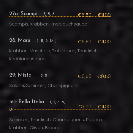
27a: Scampi
€6,50
€11,00
5, B, 8
Scampis, Krabben, Knoblauchsauce
28: Mare
€6,50
€11,00
5, B, 8, D, J
Krabben, Muscheln, Tintenfisch, Thunfisch,
Knoblauchsauce
29: Mista
€6,50
€9,50
1, 5, 8
Salami, Schinken, Champignons
30: Bella Italia
1, 5, 6, 8,
€7,00
€11,00
D
Schinken, Thunfisch, Champignons, Paprika,
Krabben, Oliven, Broccoli