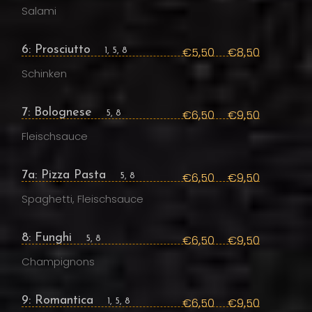
Salami
6: Prosciutto
€5,50
€8,50
1, 5, 8
Schinken
7: Bolognese
€6,50
€9,50
5, 8
Fleischsauce
7a: Pizza Pasta
€6,50
€9,50
5, 8
Spaghetti, Fleischsauce
8: Funghi
€6,50
€9,50
5, 8
Champignons
9: Romantica
€6,50
€9,50
1, 5, 8