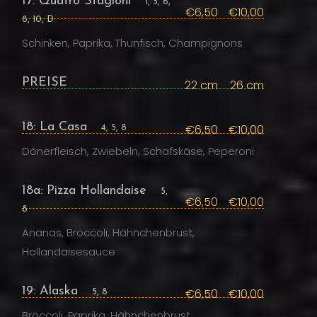
17: Quatro Stagioni
1, 5, 6,
€6,50
€10,00
8, 10, D
Schinken, Paprika, Thunfisch, Champignons
PREISE
22 cm
26 cm
18: La Casa
€6,50
€10,00
4, 5, 8
Dönerfleisch, Zwiebeln, Schafskäse, Peperoni
18a: Pizza Hollandaise
5,
€6,50
€10,00
8
Ananas, Broccoli, Hähnchenbrust,
Hollandaisesauce
19: Alaska
€6,50
€10,00
5, 8
Broccoli, Paprika, Hähnchenbrust