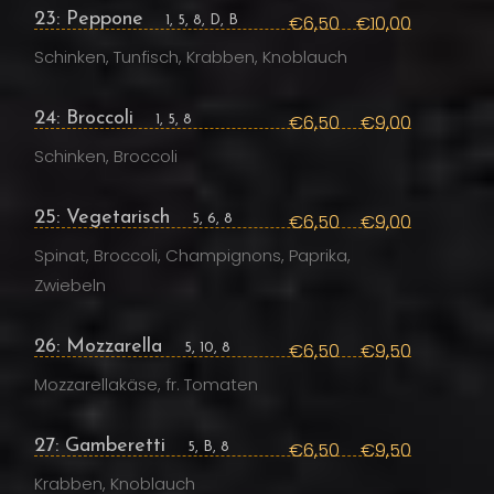
23: Peppone
€6,50
€10,00
1, 5, 8, D, B
Schinken, Tunfisch, Krabben, Knoblauch
24: Broccoli
€6,50
€9,00
1, 5, 8
Schinken, Broccoli
25: Vegetarisch
€6,50
€9,00
5, 6, 8
Spinat, Broccoli, Champignons, Paprika,
Zwiebeln
26: Mozzarella
€6,50
€9,50
5, 10, 8
Mozzarellakäse, fr. Tomaten
27: Gamberetti
€6,50
€9,50
5, B, 8
Krabben, Knoblauch