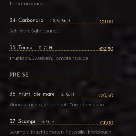
Tomatensauce
34: Carbonara
€9.00
1, 5, C, G, H
Schinken, Sahnesauce
35: Tonno
€9.50
D, G, H
Thunfisch, Zwiebeln, Tomatensauce
PREISE
36: Frutti die mare
€10,50
B, G, H
Meeresfrüchte, Knoblauch, Tomatensauce
37: Scampi
€11,00
B, G, H
Scampis, Kirschtomaten, Petersilie, Knoblauch