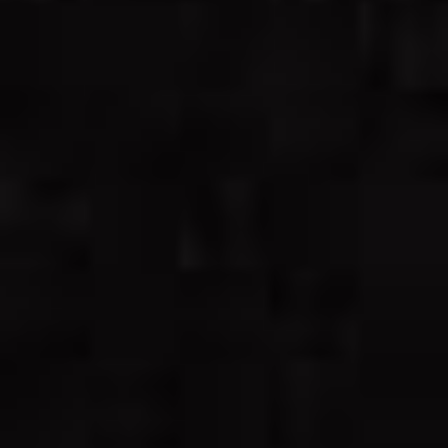
Champignons, Broccoli, Spinat, Paprika,
Artischocken, Knoblauch, Tomaten-sahne-
sauce
IMBISSGERICHTE
PREIS
65: Pommes
€3.50