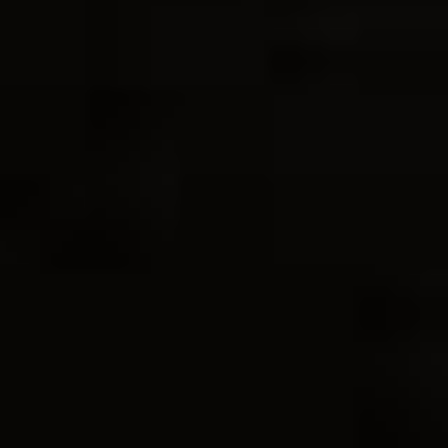
PREISE
84: Scallopine Quatro
€11.50
Formaggi
5, 8
mit vier Käsesorten
85: Scallopine Bolognese
€11.50
5, 8
mit Fleischsauce, Käseüberbacken
86: Scallopine La Casa
€11.50
5, 8
mit Spinat, Sauce Hollandaise und Knoblauch,
überbacken